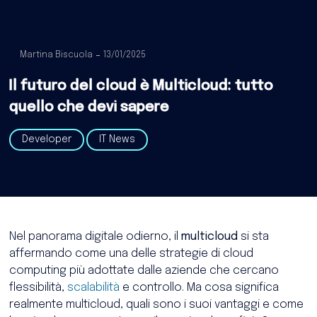
Martina Biscuola
13/01/2025
Il futuro del cloud è Multicloud: tutto
quello che devi sapere
Developer
IT News
Nel panorama digitale odierno, il
multicloud
si sta
affermando come una delle strategie di cloud
computing più adottate dalle aziende che cercano
flessibilità,
scalabilità
e controllo. Ma cosa significa
realmente multicloud, quali sono i suoi vantaggi e come