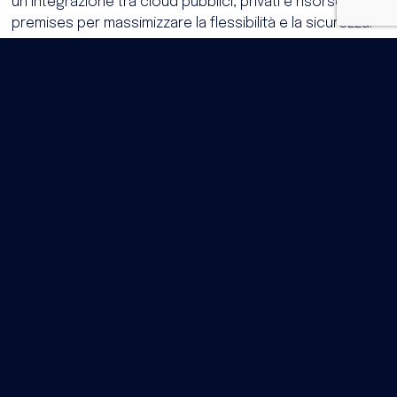
un’integrazione tra cloud pubblici, privati e risorse on-
premises per massimizzare la flessibilità e la sicurezza.
Le aziende spesso combinano i due approcci in un
Multicloud Ibrido
, sfruttando il meglio di entrambi i
mondi.
Le sfide della gestione multicloud
Nonostante i numerosi vantaggi, il multicloud presenta
alcune sfide significative:
Sicurezza e conformità
, ossia garantire policy
coerenti tra i vari provider
Interoperabilità
: integrare applicazioni e servizi tra
ambienti differenti
Ottimizzazione dei costi
monitorando e
controllando le spese, per evitare sprechi.