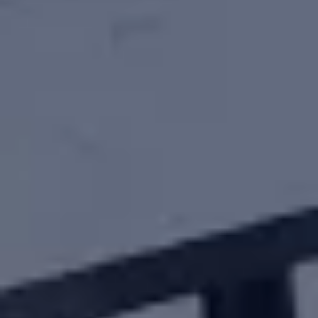
Consenso
Dettagli
Informazioni sui cookie
Questo sito web utilizza i cookie
Utilizziamo i cookie per personalizzare contenuti ed
annunci, per fornire funzionalità dei social media e per
analizzare il nostro traffico. Condividiamo inoltre
informazioni sul modo in cui utilizzi il nostro sito con i
nostri partner che si occupano di analisi dei dati web,
pubblicità e social media, i quali potrebbero combinarle
con altre informazioni che hai fornito loro o che hanno
raccolto dal tuo utilizzo dei loro servizi.
Selezione
Necessari
del
consenso
Preferenze