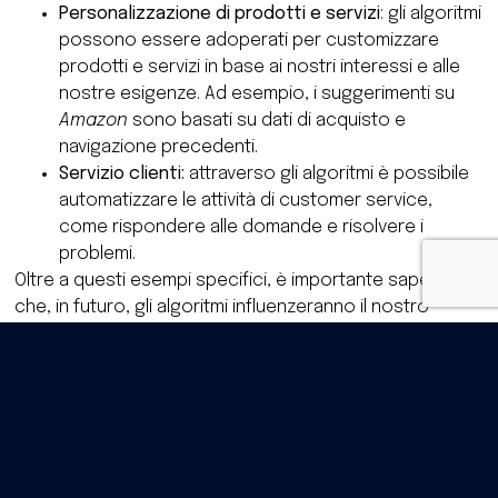
Personalizzazione di prodotti e servizi
: gli algoritmi
possono essere adoperati per customizzare
prodotti e servizi in base ai nostri interessi e alle
nostre esigenze. Ad esempio, i suggerimenti su
Amazon
sono basati su dati di acquisto e
navigazione precedenti.
Servizio clienti:
attraverso gli algoritmi è possibile
automatizzare le attività di customer service,
come rispondere alle domande e risolvere i
problemi.
Oltre a questi esempi specifici, è importante sapere
che, in futuro, gli algoritmi influenzeranno il nostro
modo di agire in modi sempre più avanzati. Con
l’evoluzione dell’intelligenza artificiale, essi
contribuiranno a trasformare il modo in cui viviamo e
lavoriamo con applicazioni via via più complesse, come
l’assistenza sanitaria, la finanza e la sicurezza.
Verso l’evoluzione