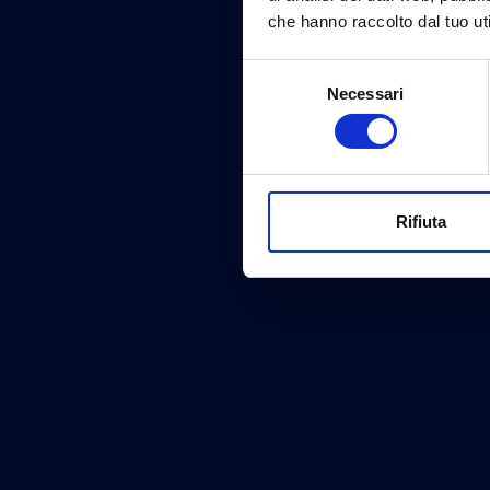
che hanno raccolto dal tuo uti
Selezione
Necessari
del
consenso
Rifiuta