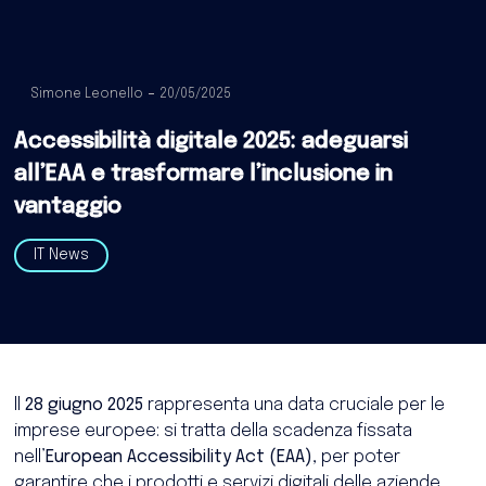
Simone Leonello
20/05/2025
Accessibilità digitale 2025: adeguarsi
all’EAA e trasformare l’inclusione in
vantaggio
IT News
ll
28 giugno 2025
rappresenta una data cruciale per le
imprese europee: si tratta della scadenza fissata
nell’
European Accessibility Act (EAA)
, per poter
garantire che i prodotti e servizi digitali delle aziende