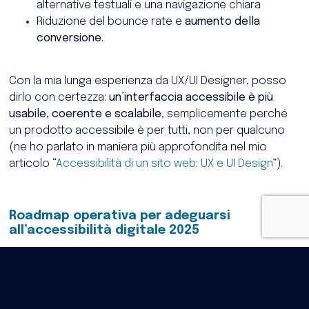
alternative testuali e una navigazione chiara
Riduzione del bounce rate e
aumento della
conversione.
Con la mia lunga esperienza da UX/UI Designer, posso
dirlo con certezza:
un’interfaccia accessibile è più
usabile, coerente e scalabile
, semplicemente perché
un prodotto accessibile è per tutti, non per qualcuno
(ne ho parlato in maniera più approfondita nel mio
articolo “
Accessibilità di un sito web: UX e UI Design
”).
Roadmap operativa per adeguarsi
all’accessibilità digitale 2025
Audit di accessibilità
–
Utilizzo di strumenti automatici (
WAVE
,
axe
,
Lighthouse
) per una prima diagnosi
– Testing manuale con tecnologie assistive (es.