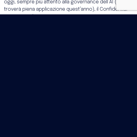
oggi, sempre più attento alla governance dell’AI (che
troverà piena applicazione quest’anno), il Confidential
Computing diventerà uno
strumento strategico per
innovare senza violare principi di minimizzazione,
sicurezza e accountability
.
Infatti, si richiedono già misure tecniche e organizzative
sempre più robuste per la protezione dei dati poiché
GDPR, Data Act ed EU AI Act impongono controlli
stringenti su accesso, trattamento e trasferimento
delle informazioni. Il Confidential Computing si allinea
naturalmente a questi principi perché:
Riduce la superficie di attacco
Impedisce accessi privilegiati non autorizzati
Fornisce meccanismi di attestazione verificabile
Supporta modelli di sovranità digitale