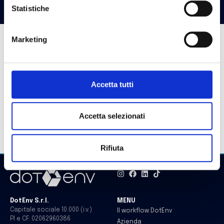
Statistiche
Marketing
Midjourney
Midjourney is an independent research lab that
produces a proprietary artificial intelligence program
Accetta tutti
that creates images from textual descriptions, similar to
OpenAI’s DALL-E and the open-source Stable Diffusion.
The tool is currently in open beta, which it entered on
Accetta selezionati
July 12, 2022.
Rifiuta
DotEnv S.r.l.
MENU
Capitale sociale 10.000 (i.v.)
Il workflow DotEnv
PI e CF: 02062960386
Azienda