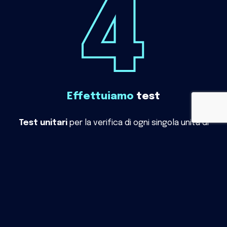
Effettuiamo
test
Test unitari
per la verifica di ogni singola unità di
codice e del loro funzionamento
Test di integrazione
per assicurarsi che i vari
componenti del sistema funzionino correttamente
insieme
Test funzional
i per verificare che tutte le