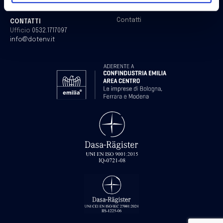
Presso Le Corti Di Medoro
Lavora con noi
Contatti
CONTATTI
Ufficio
0532.1717097
info@dotenv.it