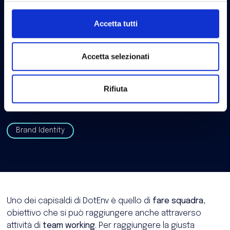
Accetta tutti
Accetta selezionati
Paolo Fabbri
06/11/2023
Rifiuta
Team working DotEnv: fare squadra in
azienda
Brand Identity
Uno dei capisaldi di DotEnv è quello di
fare squadra
,
obiettivo che si può raggiungere anche attraverso
attività di
team working
. Per raggiungere la giusta