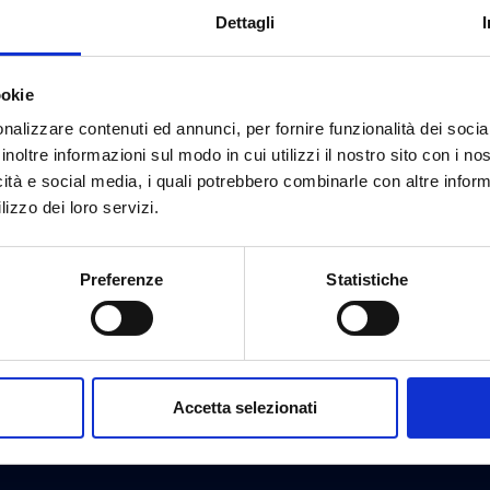
Dettagli
ookie
nalizzare contenuti ed annunci, per fornire funzionalità dei socia
inoltre informazioni sul modo in cui utilizzi il nostro sito con i n
icità e social media, i quali potrebbero combinarle con altre inform
lizzo dei loro servizi.
Preferenze
Statistiche
do di raccoglie i flussi di chiamate, analizzare il traffico 
efficiente ed efficace il lavoro dell’azienda cliente.
Accetta selezionati