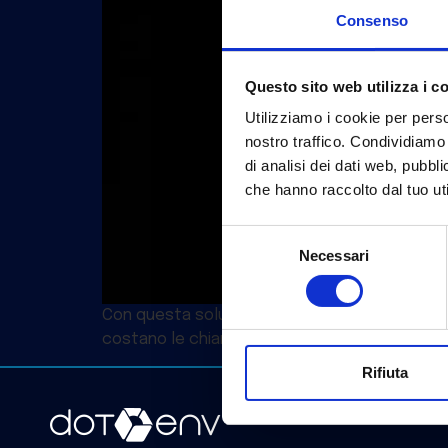
Consenso
Questo sito web utilizza i c
Utilizziamo i cookie per perso
nostro traffico. Condividiamo 
di analisi dei dati web, pubbl
che hanno raccolto dal tuo uti
Selezione
Necessari
del
consenso
Con questa soluzione software avanzata, in gra
costano le chiamate mensili, abbiamo reso più 
Rifiuta