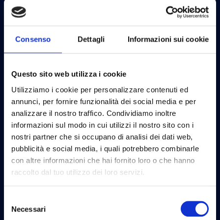
funzionano in contemporanea e permettono quindi di
avere, ad esempio, due motori di database o due
versioni di PHP allo stesso momento.
Consenso
Dettagli
Informazioni sui cookie
Altra caratteristica fondamentale è la sicurezza: poiché
ogni istanza è isolata dalle altre e anche dal sistema
operativo, diventa molto difficile per un processo
Questo sito web utilizza i cookie
attivo accedere alle risorse del computer (ad esempio
Utilizziamo i cookie per personalizzare contenuti ed
a tutto l’hard disk con privilegi di amministratore).
annunci, per fornire funzionalità dei social media e per
Vantaggi e svantaggi
analizzare il nostro traffico. Condividiamo inoltre
informazioni sul modo in cui utilizzi il nostro sito con i
Ci sono
svantaggi
? Sì, principalmente le
prestazioni
.
nostri partner che si occupano di analisi dei dati web,
Avere ad esempio PHP che funziona nativamente sul
pubblicità e social media, i quali potrebbero combinarle
computer, permette di avere prestazioni di gran lunga
con altre informazioni che hai fornito loro o che hanno
superiori a quelle che si hanno con PHP isolato in un
raccolto dal tuo utilizzo dei loro servizi.
container e quindi “virtualizzato”. Il calo di prestazioni
più vistoso si ha in ambiente MacOS soprattutto se si
Selezione
hanno accessi ai file frequenti.
Necessari
del