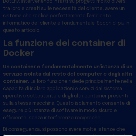
DotEnv; intervenendo infatti su progetti molto diversi
tra loro e creati sulle necessità del cliente, avere un
sistema che replica perfettamente l’ambiente
informatico del cliente è fondamentale. Scopri di più in
questo articolo.
La funzione dei container di
Docker
Un container è fondamentalmente un’istanza di un
servizio isolata dal resto del computer e dagli altri
container.
La loro funzione risiede principalmente nella
capacità di isolare applicazioni e servizi dal sistema
operativo sottostante e dagli altri container presenti
sulla stessa macchina. Questo isolamento consente di
eseguire più istanze di software in modo sicuro e
efficiente, senza interferenze reciproche.
Di conseguenza, si possono avere molte istanze che