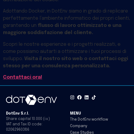
Adottando Docker, in DotEnv siamo in grado di replicare
perfettamente l’ambiente informatico dei propri clienti,
garantendo un
flusso di lavoro ottimizzato e una
maggiore soddisfazione del cliente.
Scopri le nostre esperienze e i progetti realizzati, e
come possiamo aiutarti a ottimizzare i tuoi processi di
sviluppo.
Visita il nostro sito web o contattaci oggi
stesso per una consulenza personalizzata.
Contattaci ora!
DotEnv S.r.l.
MENU
Share capital 10.000 (i.v.)
The DotEnv workflow
VAT and Tax ID code:
Company
02062960386
Case Studies